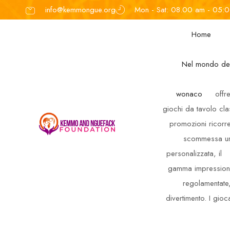
info@kemmongue.org
Mon - Sat: 08.00 am - 05:
Home
Nel mondo del 
wonaco
offre
giochi da tavolo cla
promozioni ricorre
scommessa un’
personalizzata, il
gamma impressionan
regolamentate,
divertimento. I gioc