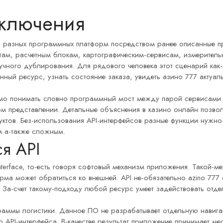
дключения
я разных программных платформ посредством ранее описанные п
ам, расчетным блокам, картографическим-сервисам, измеритель
чного дублирования. Для рядового человека этот сценарий как-
ный ресурс, узнать состояние заказа, увидеть азино 777 актуал
мо понимать словно программный мост между парой сервисами.
емом представлении. Детальные объяснения в
казино онлайн
позвол
уктов. Без-использования API-интерфейсов разные функции нужн
м а-также сложным.
я API
Interface, то-есть говоря софтовый механизм приложения. Такой-м
рма может обратиться ко внешней. API не-обязательно azino 777
За-счет такому-подходу любой ресурс умеет задействовать отде
граммы логистики. Данное ПО не разрабатывает отдельную навига
PI-интерфейса. В-качестве результат приложение принимает мес