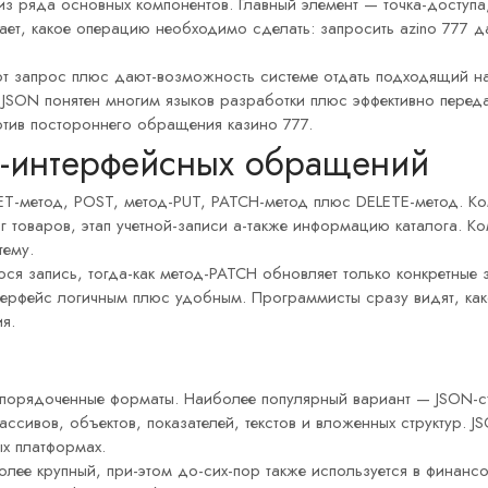
з ряда основных компонентов. Главный элемент — точка-доступа, 
ает, какое операцию необходимо сделать: запросить azino 777 д
ют запрос плюс дают-возможность системе отдать подходящий 
то JSON понятен многим языков разработки плюс эффективно пере
отив постороннего обращения казино 777.
I-интерфейсных обращений
ET-метод, POST, метод-PUT, PATCH-метод плюс DELETE-метод. К
г товаров, этап учетной-записи а-также информацию каталога. 
тему.
я запись, тогда-как метод-PATCH обновляет только конкретные 
нтерфейс логичным плюс удобным. Программисты сразу видят, как
я.
упорядоченные форматы. Наиболее популярный вариант — JSON-стр
ссивов, объектов, показателей, текстов и вложенных структур. 
х платформах.
лее крупный, при-этом до-сих-пор также используется в финансо