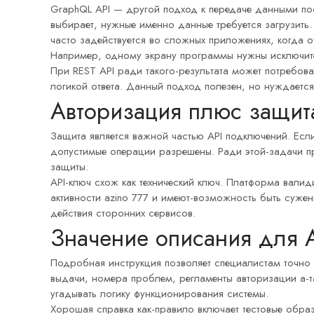
GraphQL API — другой подход к передаче данными по
выбирает, нужные именно данные требуется загрузить.
часто задействуется во сложных приложениях, когда 
Например, одному экрану программы нужны исключите
При REST API ради такого-результата может потребов
логикой ответа. Данный подход полезен, но нуждается
Авторизация плюс защит
Защита является важной частью API подключений. Есл
допустимые операции разрешены. Ради этой-задачи пр
защиты.
API-ключ схож как технический ключ. Платформа валид
активности azino 777 и имеют-возможность быть суже
действия сторонних сервисов.
Значение описания для A
Подробная инструкция позволяет специалистам точно 
выдачи, номера проблем, регламенты авторизации а-та
угадывать логику функционирования системы.
Хорошая справка как-правило включает тестовые обра