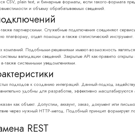
ся CSV, plain text, и бинарные форматы, если такого-формата п
совместимости и объему обрабатываемых сведений.
подключений
-также партнерскими. Служебные подключения соединяют сервисы
ю платформу, отдел помощи а-также статистический инструмент. 
х компаний. Подобными-решениями имеют-возможность являться 
 системы валидации сведений. Закрытые API как-правило открыты
 а-также системными уведомлениями.
рактеристики
тых подходов к созданию интеграций. Данный-подход задействуе
авнительно удобны для разработке, эффективно масштабируются 
казан как объект. Допустим, аккаунт, заказ, документ или пись
йствие через нужный HTTP-метод. Подобный принцип формирует ло
замена REST