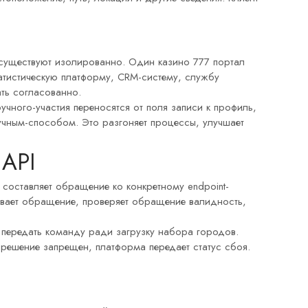
существуют изолированно. Один казино 777 портал
атистическую платформу, CRM-систему, службу
ть согласованно.
чного-участия переносятся от поля записи к профиль,
учным-способом. Это разгоняет процессы, улучшает
 API
составляет обращение ко конкретному endpoint-
тывает обращение, проверяет обращение валидность,
 передать команду ради загрузку набора городов.
решение запрещен, платформа передает статус сбоя.