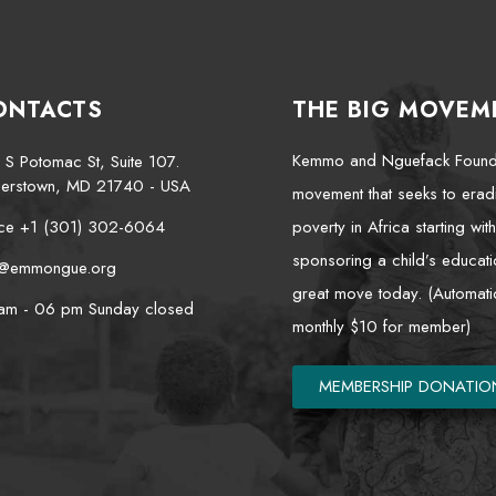
ONTACTS
THE BIG MOVEM
Kemmo and Nguefack Foundat
 S Potomac St, Suite 107.
erstown, MD 21740 - USA
movement that seeks to erad
ice +1 (301) 302-6064
poverty in Africa starting with
sponsoring a child’s educatio
o@emmongue.org
great move today. (Automatic
am - 06 pm Sunday closed
monthly $10 for member)
MEMBERSHIP DONATION