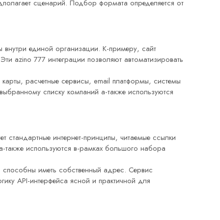
редполагает сценарий. Подбор формата определяется от
 внутри единой организации. К-примеру, сайт
Эти azino 777 интеграции позволяют автоматизировать
карты, расчетные сервисы, email платформы, системы
 выбранному списку компаний а-также используются
т стандартные интернет-принципы, читаемые ссылки
а-также используются в-рамках большого набора
мо способны иметь собственный адрес. Сервис
гику API-интерфейса ясной и практичной для