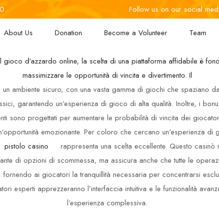
00
Follow us on our social med
About Us
Donation
Become a Volunteer
Team
gioco d’azzardo online, la scelta di una piattaforma affidabile è fo
massimizzare le opportunità di vincita e divertimento. Il
 un ambiente sicuro, con una vasta gamma di giochi che spaziano dal
ssici, garantendo un’esperienza di gioco di alta qualità. Inoltre, i bon
nti sono progettati per aumentare le probabilità di vincita dei giocat
opportunità emozionante. Per coloro che cercano un’esperienza di 
pistolo casino
rappresenta una scelta eccellente. Questo casinò 
te di opzioni di scommessa, ma assicura anche che tutte le operazio
 fornendo ai giocatori la tranquillità necessaria per concentrarsi escl
atori esperti apprezzeranno l’interfaccia intuitiva e le funzionalità ava
l’esperienza complessiva.