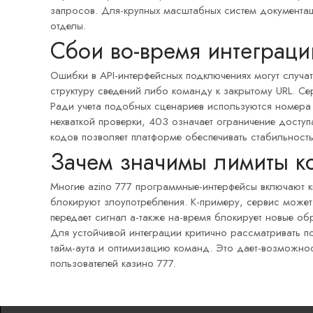
запросов. Для-крупных масштабных систем документац
отделы.
Сбои во-время интеграци
Ошибки в API-интерфейсных подключениях могут случа
структуру сведений либо команду к закрытому URL. С
Ради учета подобных сценариев используются номера 
нехваткой проверки, 403 означает ограничение досту
кодов позволяет платформе обеспечивать стабильность 
Зачем значимы лимиты к
Многие azino 777 программные-интерфейсы включают кв
блокируют злоупотребления. К-примеру, сервис может
передает сигнал а-также на-время блокирует новые о
Для устойчивой интеграции критично рассматривать 
тайм-аута и оптимизацию команд. Это дает-возможнос
пользователей казино 777.