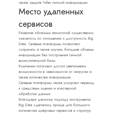
также защите 1хбет личной информации.
Место удаленных
сервисов
Развитие облачных технологий существенно
сказалось по отношению к доступность Big
Data. Сетевые платформы позволяют
сохранять а также изучать большие объемы
информации без построения личной
вычислительной базы.
Компании получают доступ увеличивать
возможности в зависимости от нагрузки а
также количества информации.
Сетевые платформы также ускоряют переход
к средствам оценки и кластерной
обработки данных.
Благодаря данному подходу инструменты
Big Data сделались проще для большого
количества цифровых сервисов и структур.