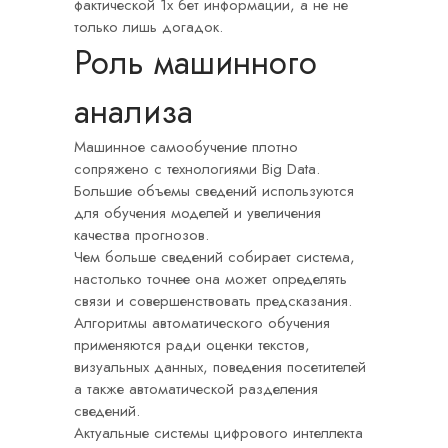
фактической 1х бет информации, а не не
только лишь догадок.
Роль машинного
анализа
Машинное самообучение плотно
сопряжено с технологиями Big Data.
Большие объемы сведений используются
для обучения моделей и увеличения
качества прогнозов.
Чем больше сведений собирает система,
настолько точнее она может определять
связи и совершенствовать предсказания.
Алгоритмы автоматического обучения
применяются ради оценки текстов,
визуальных данных, поведения посетителей
а также автоматической разделения
сведений.
Актуальные системы цифрового интеллекта