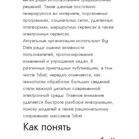
решений. Такие данные постоянно
генерируются во интернете, портативных
программах, социальных сетях, удаленных
платформах, маршрутных сервисах а также
электронных сервисах.
Актуальные организации используют Big
Data ради оценки активности
пользователей, прогнозирования
изменений и упрощения задач. В
различных прикладных публикациях, в том
числе
1xbet
, нередко отмечается, как
технологии обработки больших сведений
стали важной деталью современной
электронной среды. Главное внимание
уделяется быстроте разбора информации,
поиску моделей а также рациональному
сохранению массивов 1xbet.
Как понять