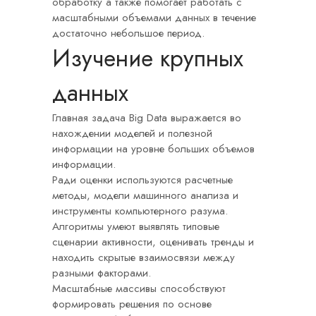
обработку а также помогает работать с
масштабными объемами данных в течение
достаточно небольшое период.
Изучение крупных
данных
Главная задача Big Data выражается во
нахождении моделей и полезной
информации на уровне больших объемов
информации.
Ради оценки используются расчетные
методы, модели машинного анализа и
инструменты компьютерного разума.
Алгоритмы умеют выявлять типовые
сценарии активности, оценивать тренды и
находить скрытые взаимосвязи между
разными факторами.
Масштабные массивы способствуют
формировать решения по основе