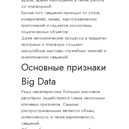
со платформой.
Кроме того сведения приходит из узлов,
измерителей, камер, картографических
приложений и гаджетов экосистемы
подключенных объектов.
Даже автоматические процессы в пределах
программ и платформ создают
масштабные массивы служебных записей и
аналитических сведений.
Основные признаки
Big Data
Ради характеристики больших массивов
регулярно задействуется схема нескольких
ключевых признаков. Самыми
распространенными являются объем,
интенсивность а также вариативность
сведений.