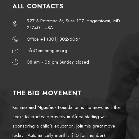
ALL CONTACTS
927 S Potomac St, Suite 107. Hagerstown, MD
21740 - USA
Office +1 (301) 302-6064
info@emmongue.org
08 am - 06 pm Sunday closed
THE BIG MOVEMENT
Kemmo and Nguefack Foundation is the movement that
seeks to eradicate poverty in Africa starting with
sponsoring a child’s education. Join this great move
today. (Automatically monthly $10 for member)