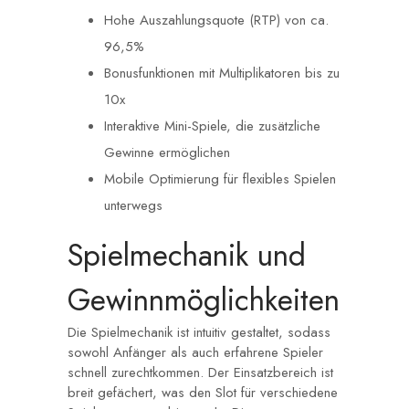
Hohe Auszahlungsquote (RTP) von ca.
96,5%
Bonusfunktionen mit Multiplikatoren bis zu
10x
Interaktive Mini-Spiele, die zusätzliche
Gewinne ermöglichen
Mobile Optimierung für flexibles Spielen
unterwegs
Spielmechanik und
Gewinnmöglichkeiten
Die Spielmechanik ist intuitiv gestaltet, sodass
sowohl Anfänger als auch erfahrene Spieler
schnell zurechtkommen. Der Einsatzbereich ist
breit gefächert, was den Slot für verschiedene