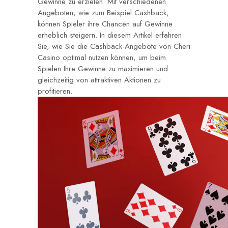
Gewinne zu erzielen. Mit verschiedenen
Angeboten, wie zum Beispiel Cashback,
können Spieler ihre Chancen auf Gewinne
erheblich steigern. In diesem Artikel erfahren
Sie, wie Sie die Cashback-Angebote von
Cheri
Casino
optimal nutzen können, um beim
Spielen Ihre Gewinne zu maximieren und
gleichzeitig von attraktiven Aktionen zu
profitieren.