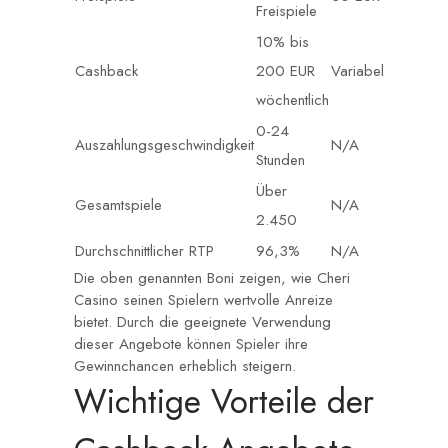
Freispiele
10% bis
Cashback
200 EUR
Variabel
wöchentlich
0-24
Auszahlungsgeschwindigkeit
N/A
Stunden
Über
Gesamtspiele
N/A
2.450
Durchschnittlicher RTP
96,3%
N/A
Die oben genannten Boni zeigen, wie Cheri
Casino seinen Spielern wertvolle Anreize
bietet. Durch die geeignete Verwendung
dieser Angebote können Spieler ihre
Gewinnchancen erheblich steigern.
Wichtige Vorteile der