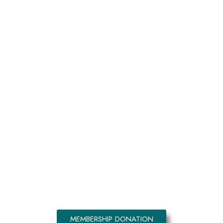
08 am - 06 pm Sunday
closed
THE BIG
MOVEMENT
Kemmo and Nguefack Foundation
is the movement that seeks to
eradicate poverty in Africa
starting with sponsoring a child’s
education. Join this great move
today. (Automatically monthly $10
for member)
MEMBERSHIP DONATION