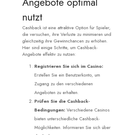
Angebote optimal
nutzt
Cashback ist eine attraktive Option für Spieler,
die versuchen, ihre Verluste zu minimieren und
gleichzeitig ihre Gewinnchancen zu erhöhen.
Hier sind einige Schritte, um Cashback-
Angebote effektiv zu nutzen:
Registrieren Sie sich im Casino:
Erstellen Sie ein Benutzerkonto, um
Zugang zu den verschiedenen
Angeboten zu erhalten.
Prüfen Sie die Cashback-
Bedingungen:
Verschiedene Casinos
bieten unterschiedliche Cashback-
Möglichkeiten. Informieren Sie sich über