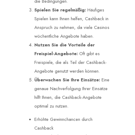
die Bedingungen.
Spielen Sie regelmäßig:
Häufiges
Spielen kann Ihnen helfen, Cashback in
Anspruch zu nehmen, da viele Casinos
wöchentliche Angebote haben.
Nutzen Sie die Vorteile der
Freispiel-Angebote:
Oft gibt es
Freispiele, die als Teil der Cashback-
Angebote genutzt werden können.
Überwachen Sie Ihre Einsätze:
Eine
genaue Nachverfolgung Ihrer Einsätze
hilft Ihnen, die Cashback-Angebote
optimal zu nutzen.
Erhöhte Gewinnchancen durch
Cashback