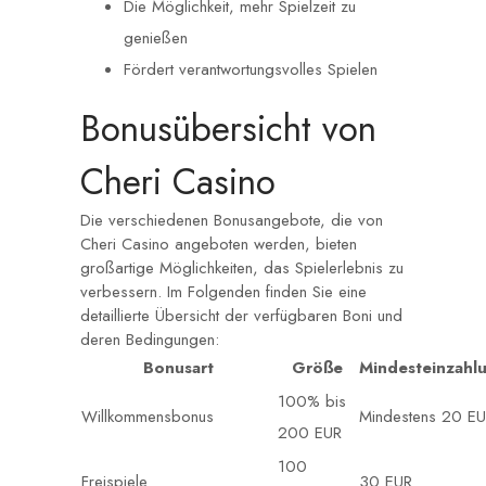
Die Möglichkeit, mehr Spielzeit zu
genießen
Fördert verantwortungsvolles Spielen
Bonusübersicht von
Cheri Casino
Die verschiedenen Bonusangebote, die von
Cheri Casino angeboten werden, bieten
großartige Möglichkeiten, das Spielerlebnis zu
verbessern. Im Folgenden finden Sie eine
detaillierte Übersicht der verfügbaren Boni und
deren Bedingungen:
Bonusart
Größe
Mindesteinzahl
100% bis
Willkommensbonus
Mindestens 20 E
200 EUR
100
Freispiele
30 EUR