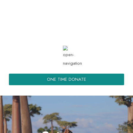
info@kemmongue.org
Mon - Sat: 08.00 am - 05:00
ONE TIME DONATE