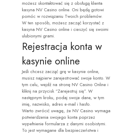
możesz skontaktować się z obsługą klienta
kasyna NV Casino online. Oni będą gotowi
pomóc w rozwiązaniu Twoich problemów.
W ten sposób, możesz zacząć korzystać z
kasyna NV Casino online i cieszyć się swoimi
ulubionymi grami.
Rejestracja konta w
kasynie online
Jeśli chcesz zacząć grę w kasynie online,
musisz najpierw zarejestrować swoje konto. W
tym celu, wejdź na stronę NV Casino Online i
kliknij na przycisk “Zarejestruj się”. W
następnym kroku, podaj swoje dane, w tym
imię, nazwisko, adres e-mail i hasło.
Warto zwrócić uwagę, że NV Casino wymaga
potwierdzenia swojego konta poprzez
wypełnienie formularza z danymi osobistymi.
To jest wymagane dla bezpieczeństwa i