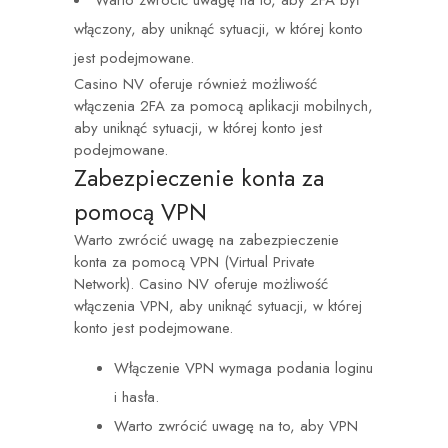
Warto zwrócić uwagę na to, aby 2FA był
włączony, aby uniknąć sytuacji, w której konto
jest podejmowane.
Casino NV oferuje również możliwość
włączenia 2FA za pomocą aplikacji mobilnych,
aby uniknąć sytuacji, w której konto jest
podejmowane.
Zabezpieczenie konta za
pomocą VPN
Warto zwrócić uwagę na zabezpieczenie
konta za pomocą VPN (Virtual Private
Network). Casino NV oferuje możliwość
włączenia VPN, aby uniknąć sytuacji, w której
konto jest podejmowane.
Włączenie VPN wymaga podania loginu
i hasła.
Warto zwrócić uwagę na to, aby VPN