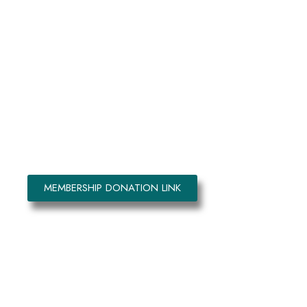
THE BIG MOVEMENT
Kemmo and Nguefack Foundation is the movement that
seeks to eradicate poverty in Africa starting with
sponsoring a child’s education. Join this great move
today. (Automatically monthly $10 for member)
MEMBERSHIP DONATION LINK
GALLERY