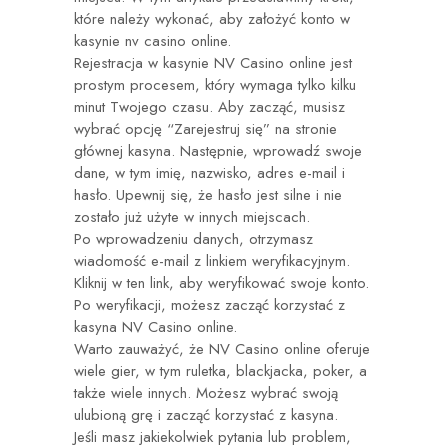
które należy wykonać, aby założyć konto w
kasynie
nv casino
online.
Rejestracja w kasynie NV Casino online jest
prostym procesem, który wymaga tylko kilku
minut Twojego czasu. Aby zacząć, musisz
wybrać opcję “Zarejestruj się” na stronie
głównej kasyna. Następnie, wprowadź swoje
dane, w tym imię, nazwisko, adres e-mail i
hasło. Upewnij się, że hasło jest silne i nie
zostało już użyte w innych miejscach.
Po wprowadzeniu danych, otrzymasz
wiadomość e-mail z linkiem weryfikacyjnym.
Kliknij w ten link, aby weryfikować swoje konto.
Po weryfikacji, możesz zacząć korzystać z
kasyna NV Casino online.
Warto zauważyć, że NV Casino online oferuje
wiele gier, w tym ruletka, blackjacka, poker, a
także wiele innych. Możesz wybrać swoją
ulubioną grę i zacząć korzystać z kasyna.
Jeśli masz jakiekolwiek pytania lub problem,