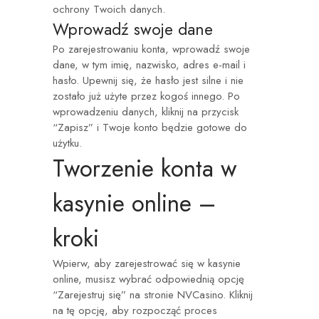
ochrony Twoich danych.
Wprowadź swoje dane
Po zarejestrowaniu konta, wprowadź swoje
dane, w tym imię, nazwisko, adres e-mail i
hasło. Upewnij się, że hasło jest silne i nie
zostało już użyte przez kogoś innego. Po
wprowadzeniu danych, kliknij na przycisk
“Zapisz” i Twoje konto będzie gotowe do
użytku.
Tworzenie konta w
kasynie online –
kroki
Wpierw, aby zarejestrować się w kasynie
online, musisz wybrać odpowiednią opcję
“Zarejestruj się” na stronie NVCasino. Kliknij
na tę opcję, aby rozpocząć proces