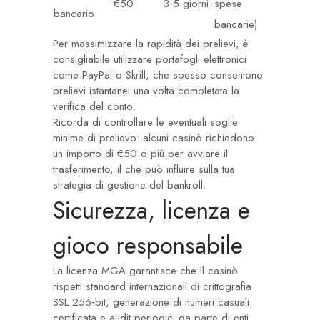
€50
3‑5 giorni
spese
bancario
bancarie)
Per massimizzare la rapidità dei prelievi, è
consigliabile utilizzare portafogli elettronici
come PayPal o Skrill, che spesso consentono
prelievi istantanei una volta completata la
verifica del conto.
Ricorda di controllare le eventuali soglie
minime di prelievo: alcuni casinò richiedono
un importo di €50 o più per avviare il
trasferimento, il che può influire sulla tua
strategia di gestione del bankroll.
Sicurezza, licenza e
gioco responsabile
La licenza MGA garantisce che il casinò
rispetti standard internazionali di crittografia
SSL 256‑bit, generazione di numeri casuali
certificata e audit periodici da parte di enti