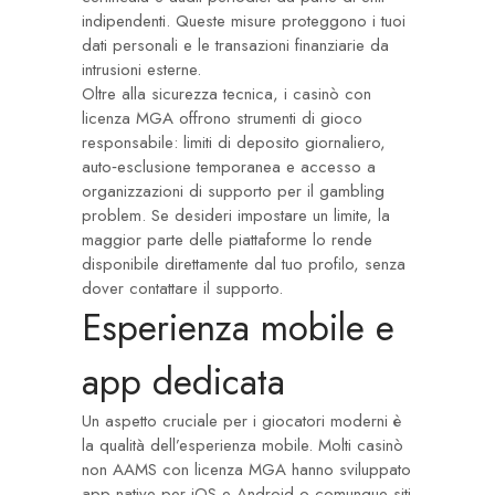
indipendenti. Queste misure proteggono i tuoi
dati personali e le transazioni finanziarie da
intrusioni esterne.
Oltre alla sicurezza tecnica, i casinò con
licenza MGA offrono strumenti di gioco
responsabile: limiti di deposito giornaliero,
auto‑esclusione temporanea e accesso a
organizzazioni di supporto per il gambling
problem. Se desideri impostare un limite, la
maggior parte delle piattaforme lo rende
disponibile direttamente dal tuo profilo, senza
dover contattare il supporto.
Esperienza mobile e
app dedicata
Un aspetto cruciale per i giocatori moderni è
la qualità dell’esperienza mobile. Molti casinò
non AAMS con licenza MGA hanno sviluppato
app native per iOS e Android o comunque siti