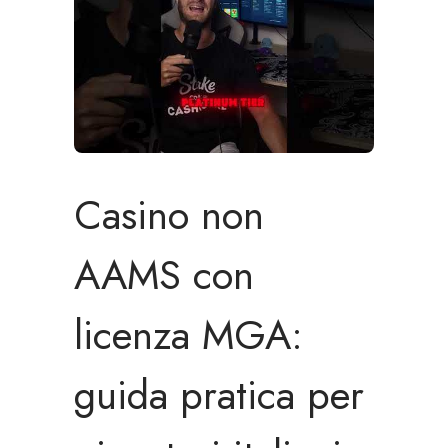
Casino non
AAMS con
licenza MGA:
guida pratica per