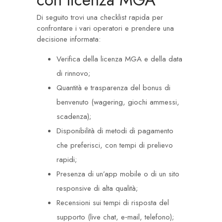
Di seguito trovi una checklist rapida per
confrontare i vari operatori e prendere una
decisione informata:
Verifica della licenza MGA e della data
di rinnovo;
Quantità e trasparenza del bonus di
benvenuto (wagering, giochi ammessi,
scadenza);
Disponibilità di metodi di pagamento
che preferisci, con tempi di prelievo
rapidi;
Presenza di un’app mobile o di un sito
responsive di alta qualità;
Recensioni sui tempi di risposta del
supporto (live chat, e‑mail, telefono);