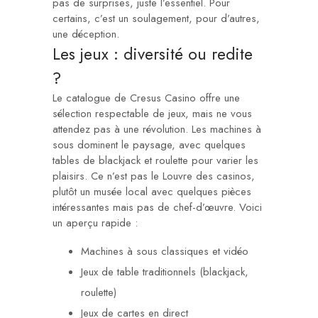
pas de surprises, juste l’essentiel. Pour
certains, c’est un soulagement, pour d’autres,
une déception.
Les jeux : diversité ou redite
?
Le catalogue de Cresus Casino offre une
sélection respectable de jeux, mais ne vous
attendez pas à une révolution. Les machines à
sous dominent le paysage, avec quelques
tables de blackjack et roulette pour varier les
plaisirs. Ce n’est pas le Louvre des casinos,
plutôt un musée local avec quelques pièces
intéressantes mais pas de chef-d’œuvre. Voici
un aperçu rapide :
Machines à sous classiques et vidéo
Jeux de table traditionnels (blackjack,
roulette)
Jeux de cartes en direct