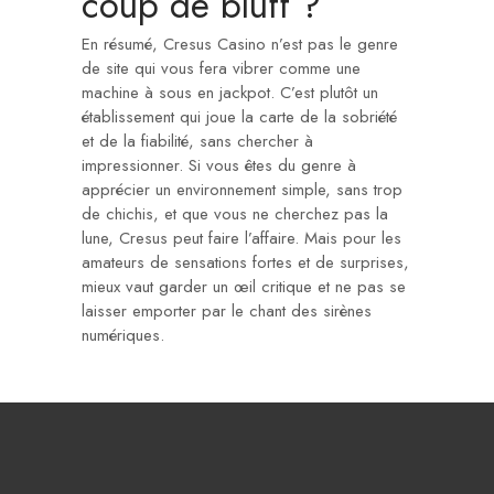
coup de bluff ?
En résumé, Cresus Casino n’est pas le genre
de site qui vous fera vibrer comme une
machine à sous en jackpot. C’est plutôt un
établissement qui joue la carte de la sobriété
et de la fiabilité, sans chercher à
impressionner. Si vous êtes du genre à
apprécier un environnement simple, sans trop
de chichis, et que vous ne cherchez pas la
lune, Cresus peut faire l’affaire. Mais pour les
amateurs de sensations fortes et de surprises,
mieux vaut garder un œil critique et ne pas se
laisser emporter par le chant des sirènes
numériques.