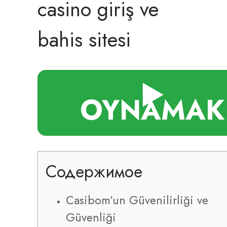
casino giriş ve
bahis sitesi
▶️
OYNAMAK
Содержимое
Casibom’un Güvenilirliği ve
Güvenliği