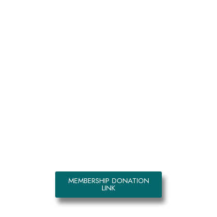
THE BIG
MOVEMENT
Kemmo and Nguefack Foundation
is the movement that seeks to
eradicate poverty in Africa
starting with sponsoring a child’s
education. Join this great move
today. (Automatically monthly $10
for member)
MEMBERSHIP DONATION
LINK