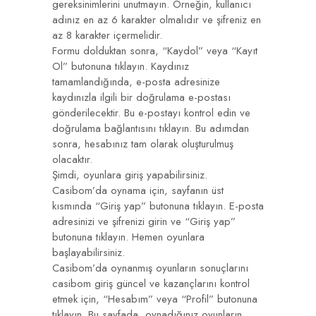
gereksinimlerini unutmayın. Örneğin, kullanıcı
adınız en az 6 karakter olmalıdır ve şifreniz en
az 8 karakter içermelidir.
Formu dolduktan sonra, “Kaydol” veya “Kayıt
Ol” butonuna tıklayın. Kaydınız
tamamlandığında, e-posta adresinize
kaydınızla ilgili bir doğrulama e-postası
gönderilecektir. Bu e-postayı kontrol edin ve
doğrulama bağlantısını tıklayın. Bu adımdan
sonra, hesabınız tam olarak oluşturulmuş
olacaktır.
Şimdi, oyunlara giriş yapabilirsiniz.
Casibom’da oynama için, sayfanın üst
kısmında “Giriş yap” butonuna tıklayın. E-posta
adresinizi ve şifrenizi girin ve “Giriş yap”
butonuna tıklayın. Hemen oyunlara
başlayabilirsiniz.
Casibom’da oynanmış oyunların sonuçlarını
casibom giriş güncel
ve kazançlarını kontrol
etmek için, “Hesabım” veya “Profil” butonuna
tıklayın. Bu sayfada, oynadığınız oyunların