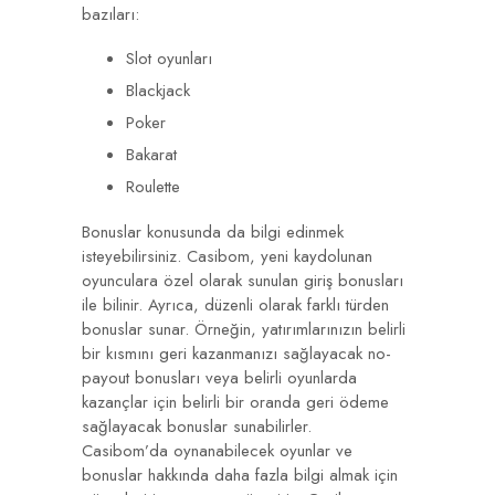
bazıları:
Slot oyunları
Blackjack
Poker
Bakarat
Roulette
Bonuslar konusunda da bilgi edinmek
isteyebilirsiniz. Casibom, yeni kaydolunan
oyunculara özel olarak sunulan giriş bonusları
ile bilinir. Ayrıca, düzenli olarak farklı türden
bonuslar sunar. Örneğin, yatırımlarınızın belirli
bir kısmını geri kazanmanızı sağlayacak no-
payout bonusları veya belirli oyunlarda
kazançlar için belirli bir oranda geri ödeme
sağlayacak bonuslar sunabilirler.
Casibom’da oynanabilecek oyunlar ve
bonuslar hakkında daha fazla bilgi almak için