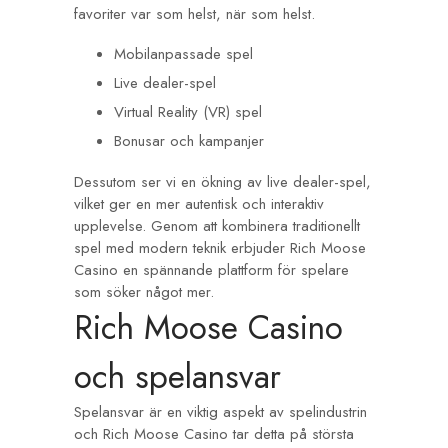
favoriter var som helst, när som helst.
Mobilanpassade spel
Live dealer-spel
Virtual Reality (VR) spel
Bonusar och kampanjer
Dessutom ser vi en ökning av live dealer-spel,
vilket ger en mer autentisk och interaktiv
upplevelse. Genom att kombinera traditionellt
spel med modern teknik erbjuder Rich Moose
Casino en spännande plattform för spelare
som söker något mer.
Rich Moose Casino
och spelansvar
Spelansvar är en viktig aspekt av spelindustrin
och Rich Moose Casino tar detta på största