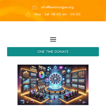
info@kemmongue.org
Mon - Sat: 08.00 am - 05:00
ONE TIME DONATE