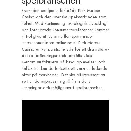
spelbranschen
Framtiden ser ljus ut för både Rich Moose
Casino och den svenska spelmarknaden som
helhet. Med kontinuerlig teknologisk utveckling
och förändrade konsumentpreferenser kommer
vi troligtvis att se ännu fler spännande
innovationer inom online-spel. Rich Moose
Casino är väl positionerade för att dra nytta av
dessa förändringar och fortsätta växa.
Genom att fokusera på kundupplevelsen och
hållbarhet kan de fortsätta att vara en ledande
aktör på marknaden. Det ska bli intressant att
se hur de anpassar sig till framtidens
utmaningar och möjligheter i spelbranschen.