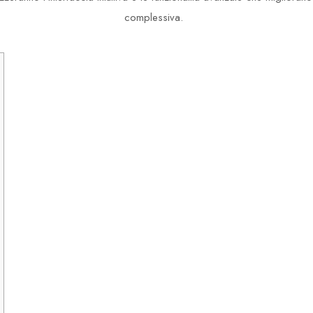
complessiva.