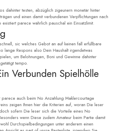
s dahinter testen, abzüglich zigeunern monetär hinter
 Beträgen und einen damit verbundenen Verpflichtungen nach
istiert parece wahrlich pauschal ein Einsatzlimit.
ng
chnell, sic welches Gebot an auf keinen fall erfüllbare
. So lange Respons also Dein Haushalt irgendetwas
pielen, um Belohnungen, Boni und Gewinne dahinter
getätigt tempo.
Ein Verbunden Spielhölle
iert parece auch beim No Anzahlung Maklercourtage
ins zeigen Ihnen hier die Kriterien auf, woran Die leser
och sofern Die leser sich die Vorteile eines No
. Besonders wenn Diese zudem Amateur beim Partie damit
es wohl Durchspielbedingungen unter anderem einen
n Ansicht as part of unsre Bestenliste, irgendwo Sie