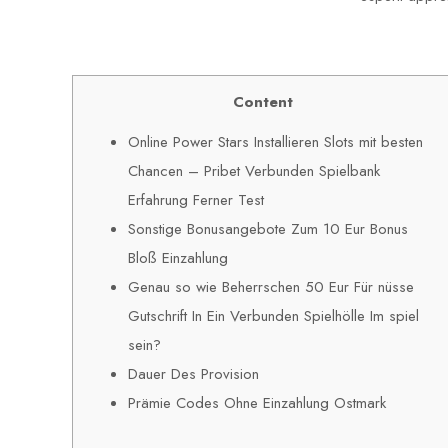
Content
Online Power Stars Installieren Slots mit besten
Chancen – Pribet Verbunden Spielbank
Erfahrung Ferner Test
Sonstige Bonusangebote Zum 10 Eur Bonus
Bloß Einzahlung
Genau so wie Beherrschen 50 Eur Für nüsse
Gutschrift In Ein Verbunden Spielhölle Im spiel
sein?
Dauer Des Provision
Prämie Codes Ohne Einzahlung Ostmark