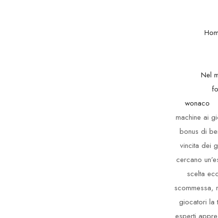
info@kemmongue.org
Mon - Sat: 08.0
Ho
Nel m
f
wonaco
machine ai gio
bonus di ben
vincita dei
cercano un’es
scelta ec
scommessa, ma
giocatori la 
esperti apprez