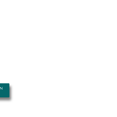
GALLERY
ation
o
ld’s
ve
y $10
ON