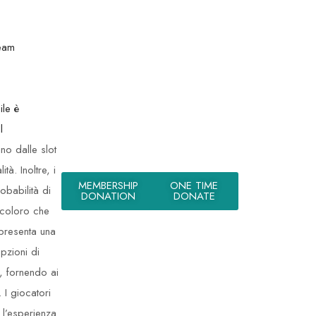
ia handles
eam
ile è
l
no dalle slot
à. Inoltre, i
MEMBERSHIP
ONE TIME
obabilità di
DONATION
DONATE
 coloro che
resenta una
pzioni di
, fornendo ai
 I giocatori
 l’esperienza