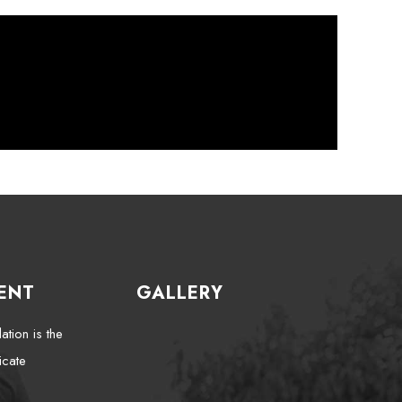
ENT
GALLERY
ion is the
icate