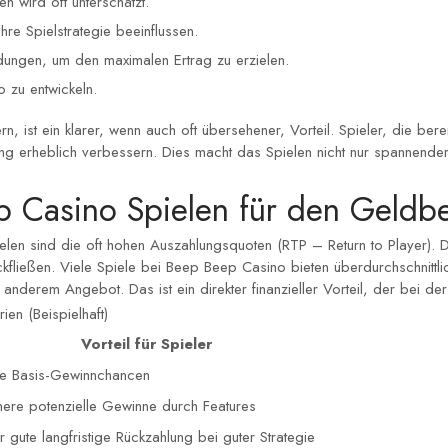
 wird oft unterschätzt.
re Spielstrategie beeinflussen.
dungen, um den maximalen Ertrag zu erzielen.
 zu entwickeln.
ern, ist ein klarer, wenn auch oft übersehener, Vorteil. Spieler, die be
ng erheblich verbessern. Dies macht das Spielen nicht nur spannender, 
p Casino Spielen für den Geldbe
ielen sind die oft hohen Auszahlungsquoten (RTP – Return to Player). 
ckfließen. Viele Spiele bei Beep Beep Casino bieten überdurchschnittl
erem Angebot. Das ist ein direkter finanzieller Vorteil, der bei der S
en (Beispielhaft)
Vorteil für Spieler
e Basis-Gewinnchancen
ere potenzielle Gewinne durch Features
r gute langfristige Rückzahlung bei guter Strategie