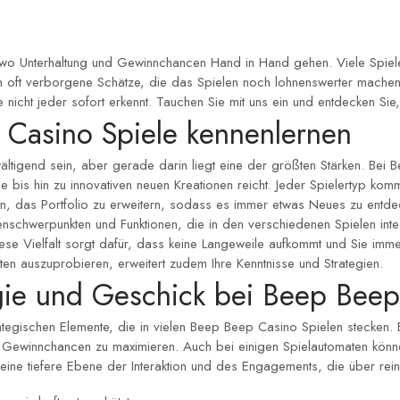
wo Unterhaltung und Gewinnchancen Hand in Hand gehen. Viele Spieler
h oft verborgene Schätze, die das Spielen noch lohnenswerter machen.
ie nicht jeder sofort erkennt. Tauchen Sie mit uns ein und entdecken
p Casino Spiele kennenlernen
tigend sein, aber gerade darin liegt eine der größten Stärken. Bei Be
bis hin zu innovativen neuen Kreationen reicht. Jeder Spielertyp kommt
ran, das Portfolio zu erweitern, sodass es immer etwas Neues zu entde
nschwerpunkten und Funktionen, die in den verschiedenen Spielen integr
iese Vielfalt sorgt dafür, dass keine Langeweile aufkommt und Sie imme
rten auszuprobieren, erweitert zudem Ihre Kenntnisse und Strategien.
egie und Geschick bei Beep Beep
rategischen Elemente, die in vielen Beep Beep Casino Spielen stecken. 
 Gewinnchancen zu maximieren. Auch bei einigen Spielautomaten könn
eine tiefere Ebene der Interaktion und des Engagements, die über rein