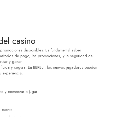
del casino
 promociones disponibles. Es fundamental saber
s métodos de pago, las promociones, y la seguridad del
rutar y ganar.
 fluida y segura. En BBRBet, los nuevos jugadores pueden
u experiencia.
rte y comenzar a jugar:
 cuenta.