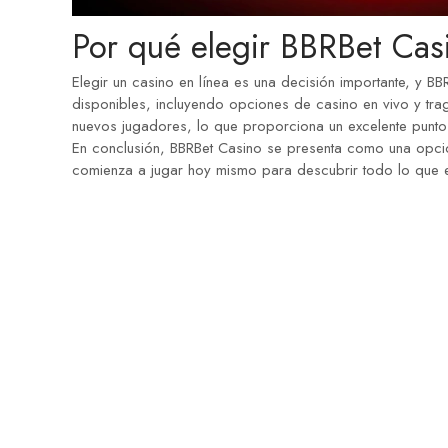
Por qué elegir BBRBet Cas
Elegir un casino en línea es una decisión importante, y 
disponibles, incluyendo opciones de casino en vivo y tr
nuevos jugadores, lo que proporciona un excelente punto
En conclusión, BBRBet Casino se presenta como una opció
comienza a jugar hoy mismo para descubrir todo lo que es
ABOUT US
AL
Our Vision is to create a haven
for disenfranchised children.
There, they will be protected and