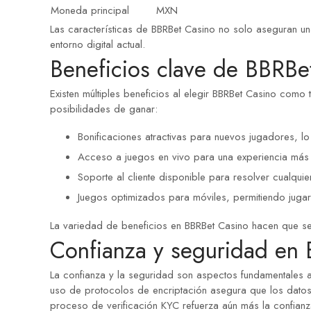
Moneda principal
MXN
Las características de BBRBet Casino no solo aseguran un
entorno digital actual.
Beneficios clave de BBRBe
Existen múltiples beneficios al elegir BBRBet Casino como
posibilidades de ganar:
Bonificaciones atractivas para nuevos jugadores, lo
Acceso a juegos en vivo para una experiencia más i
Soporte al cliente disponible para resolver cualquier
Juegos optimizados para móviles, permitiendo jugar
La variedad de beneficios en BBRBet Casino hacen que se
Confianza y seguridad en
La confianza y la seguridad son aspectos fundamentales al
uso de protocolos de encriptación asegura que los datos
proceso de verificación KYC refuerza aún más la confianz