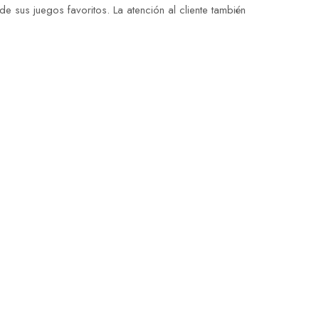
e sus juegos favoritos. La atención al cliente también