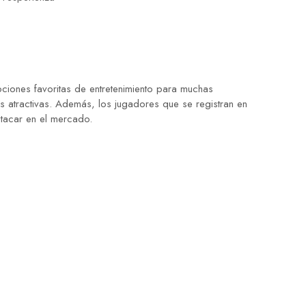
pciones favoritas de entretenimiento para muchas
 atractivas. Además, los jugadores que se registran en
tacar en el mercado.