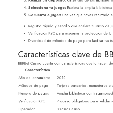
Realiza un depósito:
Utiliza uno de los múltiple
Selecciona tu juego:
Explora la amplia bibliotec
Comienza a jugar:
Una vez que hayas realizado el 
Registro rápido y sencillo que acelera tu inicio de j
Verificación KYC para asegurar la protección de tu 
Diversidad de métodos de pago para facilitar tus t
Características clave de B
BBRBet Casino cuenta con características que lo hacen des
Característica
Año de lanzamiento
2012
Métodos de pago
Tarjetas bancarias, monederos ele
Número de juegos
Amplia biblioteca con tragamoned
Verificación KYC
Proceso obligatorio para validar 
Operador
BBRBet Casino