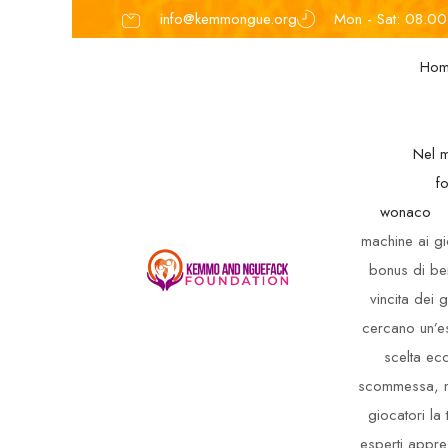
info@kemmongue.org
Mon - Sat: 08.0
Ho
Nel m
f
wonaco
machine ai gio
bonus di ben
vincita dei
cercano un’es
scelta ec
scommessa, ma
giocatori la 
esperti apprez