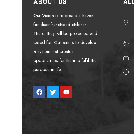
ABOUT US
AL
Our Vision is to create a haven
for disenfranchised children.
There, they will be protected and
cared for. Our aim is to develop
a system that creates
opportunities for them to fulfill their
purpose in life.