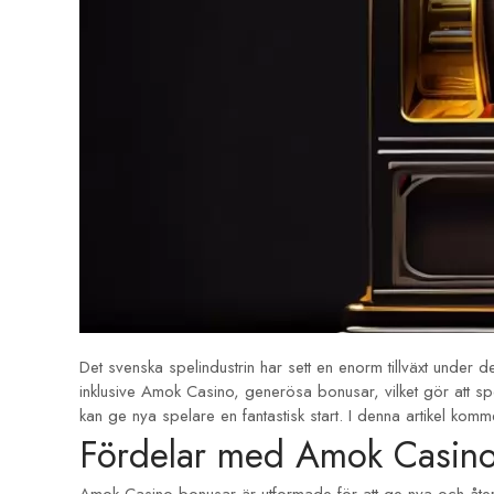
Det svenska spelindustrin har sett en enorm tillväxt under
inklusive Amok Casino, generösa bonusar, vilket gör att sp
kan ge nya spelare en fantastisk start. I denna artikel kom
Fördelar med Amok Casin