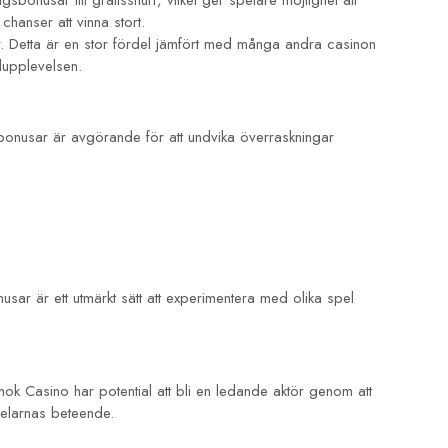
nusar till gratissnurr, vilket ger spelare möjlighet att
hanser att vinna stort.
er. Detta är en stor fördel jämfört med många andra casinon
lupplevelsen.
no bonusar är avgörande för att undvika överraskningar
usar är ett utmärkt sätt att experimentera med olika spel
ok Casino har potential att bli en ledande aktör genom att
pelarnas beteende.