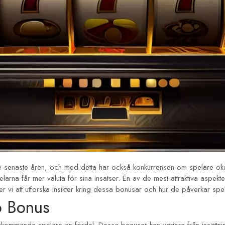
 de senaste åren, och med detta har också konkurrensen om spelare öka
elarna får mer valuta för sina insatser. En av de mest attraktiva asp
mer vi att utforska insikter kring dessa bonusar och hur de påverkar sp
o Bonus