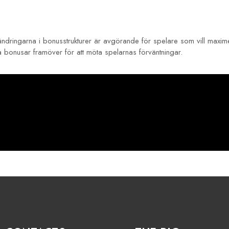
ndringarna i bonusstrukturer är avgörande för spelare som vill maxime
ina bonusar framöver för att möta spelarnas förväntningar.