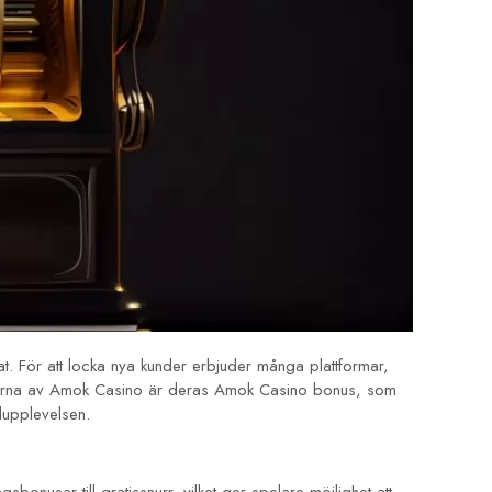
t. För att locka nya kunder erbjuder många plattformar,
ekterna av Amok Casino är deras
Amok Casino bonus
, som
elupplevelsen.