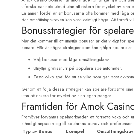
Amok Casino bonusar är utformade för att ge nya och återko
utforska casinots utbud utan att riskera för mycket av sin
En annan fördel är att bonusarna ofta kommer med låga omsä
där omsättningskraven kan vara orimligt höga. Att förstå 
Bonusstrategier för spelare
När det kommer till att utnyttja bonusar är det viktigt för 
senare. Här är några strategier som kan hjälpa spelare att
Välj bonusar med låga omsättningskrav.
Utnyttja gratissnurr på populära spelautomater.
Testa olika spel för att se vilka som ger bäst avkastn
Genom att följa dessa strategier kan spelare förbättra sina
utan att riskera för mycket av sina egna pengar.
Framtiden för Amok Casin
Framöver förväntas spelmarknaden att fortsätta växa och u
ständigt anpassa sig till spelarnas behov och preferenser
Typ av Bonus
Exempel
Omsättningskrav