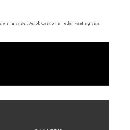
ra sina vinster. Amok Casino har redan visat sig vara