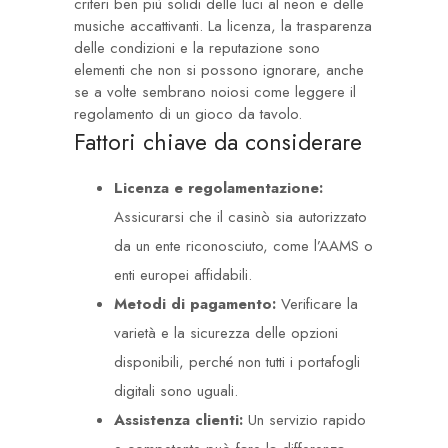
criteri ben più solidi delle luci al neon e delle
musiche accattivanti. La licenza, la trasparenza
delle condizioni e la reputazione sono
elementi che non si possono ignorare, anche
se a volte sembrano noiosi come leggere il
regolamento di un gioco da tavolo.
Fattori chiave da considerare
Licenza e regolamentazione:
Assicurarsi che il casinò sia autorizzato
da un ente riconosciuto, come l’AAMS o
enti europei affidabili.
Metodi di pagamento:
Verificare la
varietà e la sicurezza delle opzioni
disponibili, perché non tutti i portafogli
digitali sono uguali.
Assistenza clienti:
Un servizio rapido