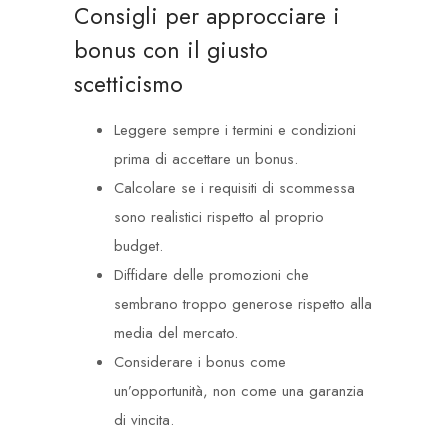
Consigli per approcciare i
bonus con il giusto
scetticismo
Leggere sempre i termini e condizioni
prima di accettare un bonus.
Calcolare se i requisiti di scommessa
sono realistici rispetto al proprio
budget.
Diffidare delle promozioni che
sembrano troppo generose rispetto alla
media del mercato.
Considerare i bonus come
un’opportunità, non come una garanzia
di vincita.