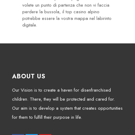
volete un punto di partenza che non vi faccia
perdere la bussola, il
top casino alpino
potrebbe essere la vostra mappa nel labirinto
digitale.
ABOUT US
Our Vision is to create a haven for disenfranchised
children. There, they will be protected and cared for.
Our aim is to develop a system that creates opportunities
for them to fulfill their purpose in life.