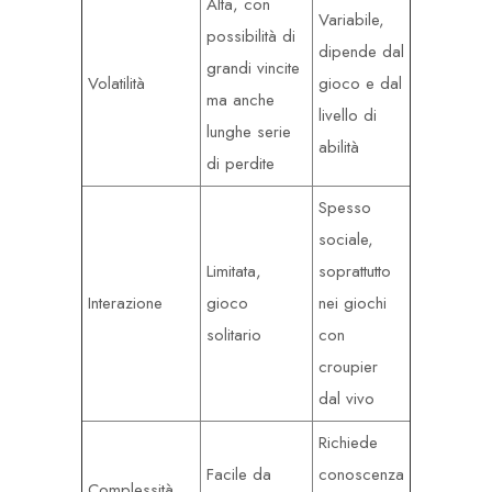
Alta, con
Variabile,
possibilità di
dipende dal
grandi vincite
Volatilità
gioco e dal
ma anche
livello di
lunghe serie
abilità
di perdite
Spesso
sociale,
Limitata,
soprattutto
Interazione
gioco
nei giochi
solitario
con
croupier
dal vivo
Richiede
Facile da
conoscenza
Complessità