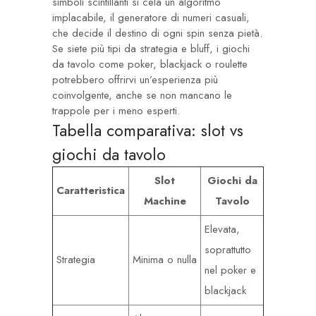
simboli scintillanti si cela un algoritmo
implacabile, il generatore di numeri casuali,
che decide il destino di ogni spin senza pietà.
Se siete più tipi da strategia e bluff, i giochi
da tavolo come poker, blackjack o roulette
potrebbero offrirvi un’esperienza più
coinvolgente, anche se non mancano le
trappole per i meno esperti.
Tabella comparativa: slot vs
giochi da tavolo
Slot
Giochi da
Caratteristica
Machine
Tavolo
Elevata,
soprattutto
Strategia
Minima o nulla
nel poker e
blackjack