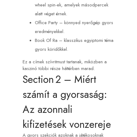
wheel spin-ek, amelyek másodpercek
alatt véget érnek.
Office Party – könnyed nyerőgép gyors
eredményekkel.
Book Of Ra – klasszikus egyiptomi téma
gyors köridőkkel.
Ez a címek szívritmust tartanak, miközben a
kaszinó többi része háttérben marad.
Section 2 – Miért
számít a gyorsaság:
Az azonnali
kifizetések vonzereje
A gyors szekciók azoknak a játékosoknak