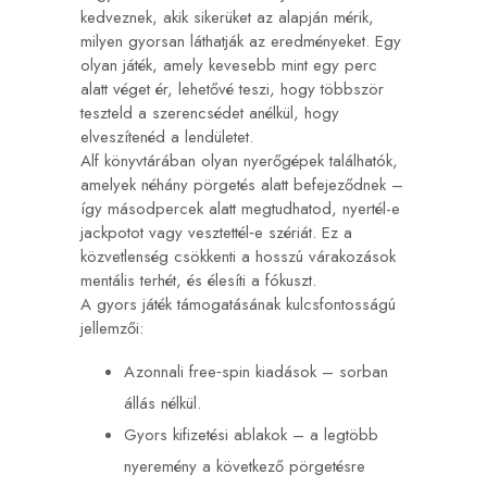
kedveznek, akik sikerüket az alapján mérik,
milyen gyorsan láthatják az eredményeket. Egy
olyan játék, amely kevesebb mint egy perc
alatt véget ér, lehetővé teszi, hogy többször
teszteld a szerencsédet anélkül, hogy
elveszítenéd a lendületet.
Alf könyvtárában olyan nyerőgépek találhatók,
amelyek néhány pörgetés alatt befejeződnek –
így másodpercek alatt megtudhatod, nyertél-e
jackpotot vagy vesztettél‑e szériát. Ez a
közvetlenség csökkenti a hosszú várakozások
mentális terhét, és élesíti a fókuszt.
A gyors játék támogatásának kulcsfontosságú
jellemzői:
Azonnali free‑spin kiadások – sorban
állás nélkül.
Gyors kifizetési ablakok – a legtöbb
nyeremény a következő pörgetésre