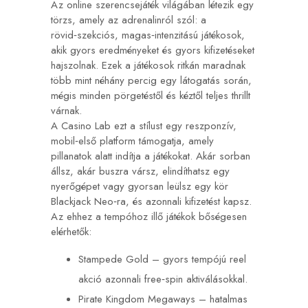
Az online szerencsejáték világában létezik egy
törzs, amely az adrenalinról szól: a
rövid‑szekciós, magas‑intenzitású játékosok,
akik gyors eredményeket és gyors kifizetéseket
hajszolnak. Ezek a játékosok ritkán maradnak
több mint néhány percig egy látogatás során,
mégis minden pörgetéstől és kéztől teljes thrillt
várnak.
A
Casino Lab
ezt a stílust egy reszponzív,
mobil‑első platform támogatja, amely
pillanatok alatt indítja a játékokat. Akár sorban
állsz, akár buszra vársz, elindíthatsz egy
nyerőgépet vagy gyorsan leülsz egy kör
Blackjack Neo‑ra, és azonnali kifizetést kapsz.
Az ehhez a tempóhoz illő játékok bőségesen
elérhetők:
Stampede Gold – gyors tempójú reel
akció azonnali free‑spin aktiválásokkal.
Pirate Kingdom Megaways – hatalmas