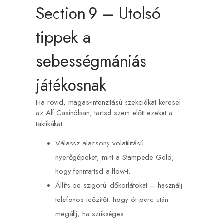
Section 9 – Utolsó
tippek a
sebességmániás
játékosnak
Ha rövid, magas‑intenzitású szekciókat keresel
az Alf Casinóban, tartsd szem előtt ezeket a
taktikákat:
Válassz alacsony volatilitású
nyerőgépeket, mint a Stampede Gold,
hogy fenntartsd a flow‑t.
Állíts be szigorú időkorlátokat – használj
telefonos időzítőt, hogy öt perc után
megállj, ha szükséges.