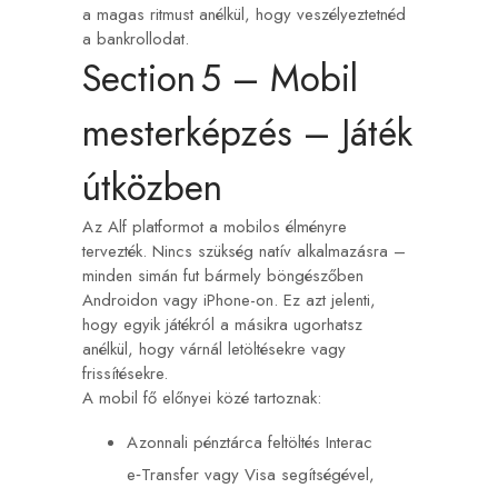
a magas ritmust anélkül, hogy veszélyeztetnéd
a bankrollodat.
Section 5 – Mobil
mesterképzés – Játék
útközben
Az Alf platformot a mobilos élményre
tervezték. Nincs szükség natív alkalmazásra –
minden simán fut bármely böngészőben
Androidon vagy iPhone-on. Ez azt jelenti,
hogy egyik játékról a másikra ugorhatsz
anélkül, hogy várnál letöltésekre vagy
frissítésekre.
A mobil fő előnyei közé tartoznak:
Azonnali pénztárca feltöltés Interac
e‑Transfer vagy Visa segítségével,