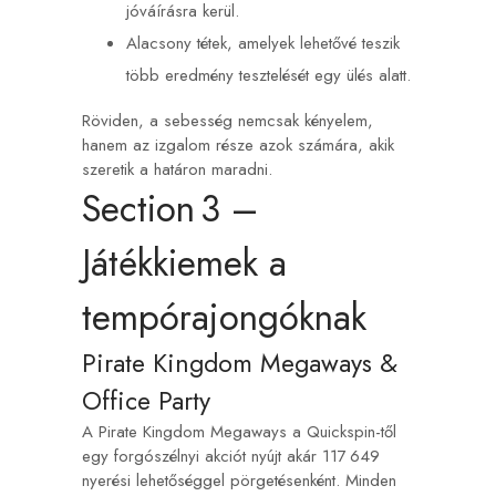
jóváírásra kerül.
Alacsony tétek, amelyek lehetővé teszik
több eredmény tesztelését egy ülés alatt.
Röviden, a sebesség nemcsak kényelem,
hanem az izgalom része azok számára, akik
szeretik a határon maradni.
Section 3 –
Játékkiemek a
tempórajongóknak
Pirate Kingdom Megaways &
Office Party
A Pirate Kingdom Megaways a Quickspin-től
egy forgószélnyi akciót nyújt akár 117 649
nyerési lehetőséggel pörgetésenként. Minden