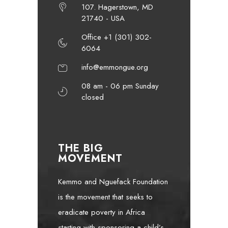
107. Hagerstown, MD
21740 - USA
Office +1 (301) 302-
6064
info@emmongue.org
08 am - 06 pm Sunday
closed
THE BIG
MOVEMENT
Kemmo and Nguefack Foundation
is the movement that seeks to
eradicate poverty in Africa
starting with sponsoring a child’s