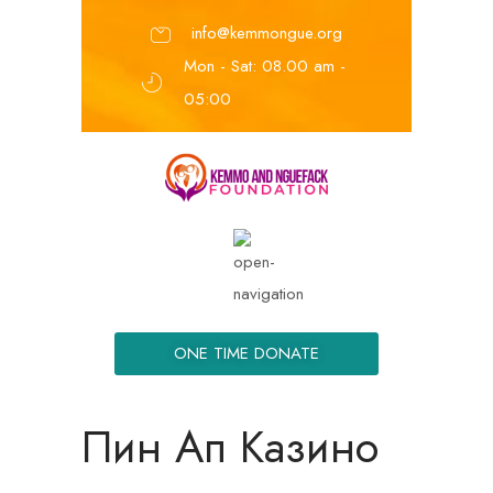
info@kemmongue.org
Mon - Sat: 08.00 am -
05:00
ONE TIME DONATE
Пин Ап Казино