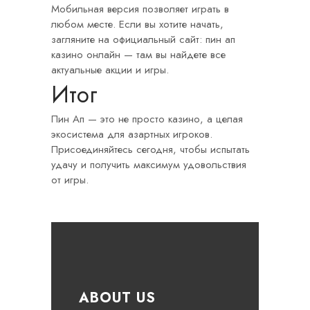
Мобильная версия позволяет играть в
любом месте. Если вы хотите начать,
загляните на официальный сайт:
пин ап
казино онлайн
— там вы найдете все
актуальные акции и игры.
Итог
Пин Ап — это не просто казино, а целая
экосистема для азартных игроков.
Присоединяйтесь сегодня, чтобы испытать
удачу и получить максимум удовольствия
от игры.
ABOUT US